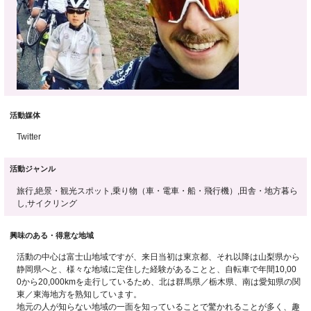
活動媒体
Twitter
活動ジャンル
旅行,絶景・観光スポット,乗り物（車・電車・船・飛行機）,田舎・地方暮ら
し,サイクリング
興味のある・得意な地域
活動の中心は富士山地域ですが、来日当初は東京都、それ以降は山梨県から
静岡県へと、様々な地域に定住した経験があることと、自転車で年間10,00
0から20,000kmを走行しているため、北は群馬県／栃木県、南は愛知県の関
東／東海地方を熟知しています。
地元の人が知らない地域の一面を知っていることで驚かれることが多く、趣