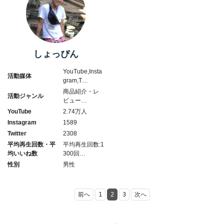
しょっぴん
YouTube,Insta
活動媒体
gram,T…
商品紹介・レ
活動ジャンル
ビュー…
YouTube
2.74万人
Instagram
1589
Twitter
2308
平均再生回数・平
平均再生回数:1
均いいね数
300回…
性別
男性
前へ
1
2
3
次へ