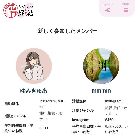
ログイン
MENU
新しく参加したメンバー
ゆみきゅあ
minmin
Instagram,Twit
活動媒体
Instagram
活動媒体
ter
旅行,旅館・ホ
活動ジャンル
旅行,旅館・ホ
テル,…
活動ジャンル
テル,…
Instagram
6450
平均再生回数・平
平均再生回数・平
動画7000、い
3000
均いいね数
均いいね数
いね数7…