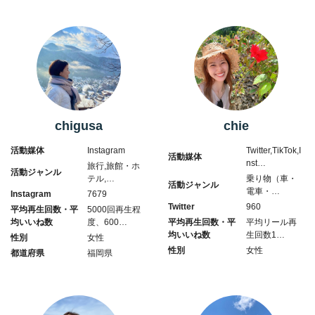
chigusa
chie
活動媒体
Instagram
Twitter,TikTok,I
活動媒体
nst…
旅行,旅館・ホ
活動ジャンル
テル,…
乗り物（車・
活動ジャンル
電車・…
Instagram
7679
Twitter
960
平均再生回数・平
5000回再生程
均いいね数
度、600…
平均再生回数・平
平均リール再
均いいね数
生回数1…
性別
女性
性別
女性
都道府県
福岡県