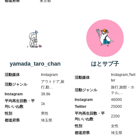
都道府県
東京都
yamada_taro_chan
はとサブ子
活動媒体
Instagram
Instagram,Twit
活動媒体
ter
アウトドア,旅
活動ジャンル
行,動…
旅行,旅館・ホ
活動ジャンル
テル,…
Instagram
38.8k
Instagram
46000
平均再生回数・平
1k
均いいね数
Twitter
25000
性別
男性
平均再生回数・平
2200
均いいね数
都道府県
埼玉県
性別
女性
都道府県
埼玉県