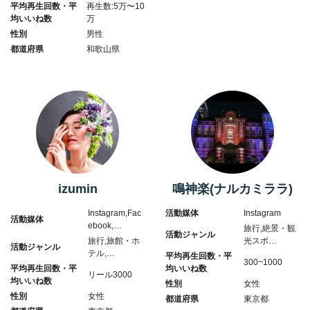
平均再生回数・平
再生数:5万〜10
均いいね数
万
性別
男性
都道府県
和歌山県
izumin
鳴神楽(ナルカミララ)
Instagram,Fac
活動媒体
Instagram
活動媒体
ebook,…
旅行,絶景・観
活動ジャンル
旅行,旅館・ホ
光スポ…
活動ジャンル
テル,…
平均再生回数・平
300~1000
平均再生回数・平
均いいね数
リール3000
均いいね数
性別
女性
性別
女性
都道府県
東京都