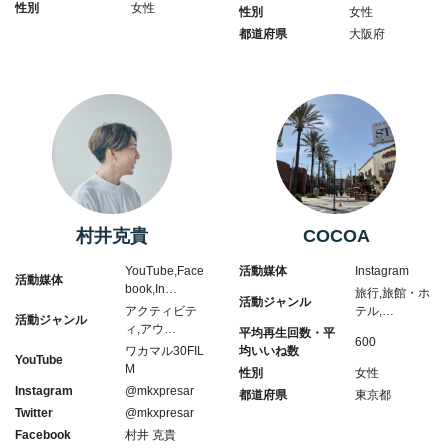
性別
女性
性別
女性
都道府県
大阪府
村井克貴
COCOA
YouTube,Face
活動媒体
Instagram
活動媒体
book,In…
旅行,旅館・ホ
活動ジャンル
アクティビテ
テル,…
活動ジャンル
ィ,アウ…
平均再生回数・平
600
ワカマル30FIL
均いいね数
YouTube
M
性別
女性
Instagram
@mkxpresar
都道府県
東京都
Twitter
@mkxpresar
Facebook
村井 克貴