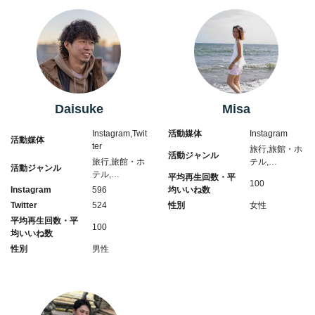
Daisuke
Misa
Instagram,Twit
活動媒体
Instagram
活動媒体
ter
旅行,旅館・ホ
活動ジャンル
旅行,旅館・ホ
テル,…
活動ジャンル
テル,…
平均再生回数・平
100
Instagram
596
均いいね数
Twitter
524
性別
女性
平均再生回数・平
100
均いいね数
性別
男性