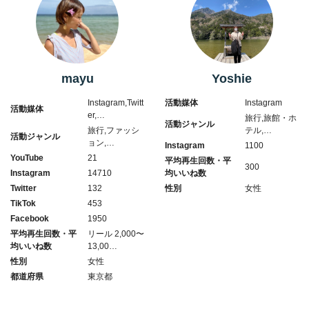
mayu
Yoshie
Instagram,Twitt
活動媒体
Instagram
活動媒体
er,…
旅行,旅館・ホ
活動ジャンル
旅行,ファッシ
テル,…
活動ジャンル
ョン,…
Instagram
1100
YouTube
21
平均再生回数・平
300
Instagram
14710
均いいね数
Twitter
132
性別
女性
TikTok
453
Facebook
1950
平均再生回数・平
リール 2,000〜
均いいね数
13,00…
性別
女性
都道府県
東京都