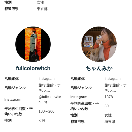
性別
女性
都道府県
東京都
fullcolorwitch
ちゃんみか
活動媒体
Instagram
活動媒体
Instagram
旅行,旅館・ホ
旅行,旅館・ホ
活動ジャンル
活動ジャンル
テル,…
テル,…
@fullcolorwitc
Instagram
1378
Instagram
h_life
平均再生回数・平
30
平均再生回数・平
均いいね数
100～200
均いいね数
性別
女性
性別
女性
都道府県
埼玉県