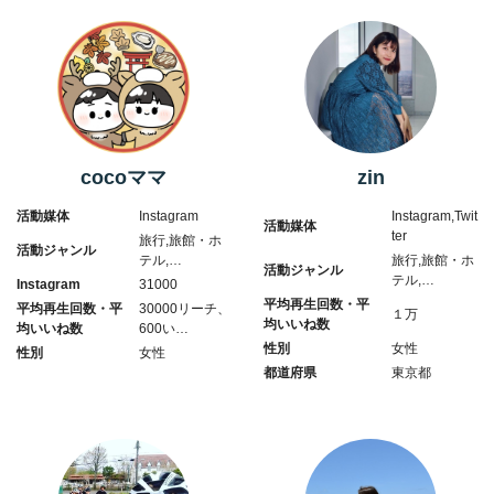
cocoママ
zin
活動媒体
Instagram
Instagram,Twit
活動媒体
ter
旅行,旅館・ホ
活動ジャンル
テル,…
旅行,旅館・ホ
活動ジャンル
テル,…
Instagram
31000
平均再生回数・平
平均再生回数・平
30000リーチ、
１万
均いいね数
均いいね数
600い…
性別
女性
性別
女性
都道府県
東京都