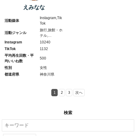
えみなな
Instagram,Tik
活動媒体
Tok
旅行,旅館・ホ
活動ジャンル
テル,…
Instagram
10240
TikTok
1132
平均再生回数・平
500
均いいね数
性別
女性
都道府県
神奈川県
1
2
3
次へ
検索