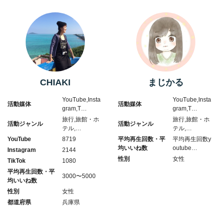
CHIAKI
まじかる
YouTube,Insta
YouTube,Insta
活動媒体
活動媒体
gram,T…
gram,T…
旅行,旅館・ホ
旅行,旅館・ホ
活動ジャンル
活動ジャンル
テル,…
テル,…
YouTube
8719
平均再生回数・平
平均再生回数y
均いいね数
outube…
Instagram
2144
性別
女性
TikTok
1080
平均再生回数・平
3000〜5000
均いいね数
性別
女性
都道府県
兵庫県