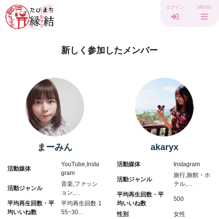
ログイン
MENU
新しく参加したメンバー
まーみん
akaryx
YouTube,Insta
活動媒体
Instagram
活動媒体
gram
旅行,旅館・ホ
活動ジャンル
音楽,ファッシ
テル,…
活動ジャンル
ョン,…
平均再生回数・平
500
平均再生回数・平
平均再生回数·1
均いいね数
均いいね数
55~30…
性別
女性