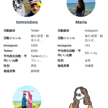
tomsisbos
Maria
活動媒体
Twitter
活動媒体
Instagram
旅行,絶景・観
旅行,絶景・観
活動ジャンル
活動ジャンル
光スポ…
光スポ…
Instagram
1000
Instagram
743
Twitter
6500
平均再生回数・平
50いいね
均いいね数
平均再生回数・平
Twitterのイン
均いいね数
プレッ…
性別
女性
性別
男性
都道府県
沖縄県
都道府県
静岡県