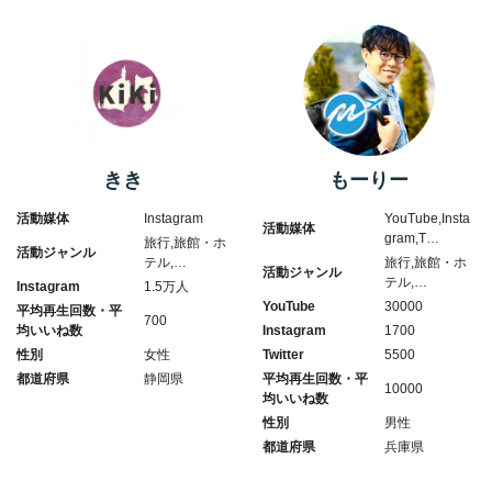
きき
もーりー
活動媒体
Instagram
YouTube,Insta
活動媒体
gram,T…
旅行,旅館・ホ
活動ジャンル
テル,…
旅行,旅館・ホ
活動ジャンル
テル,…
Instagram
1.5万人
YouTube
30000
平均再生回数・平
700
均いいね数
Instagram
1700
性別
女性
Twitter
5500
都道府県
静岡県
平均再生回数・平
10000
均いいね数
性別
男性
都道府県
兵庫県