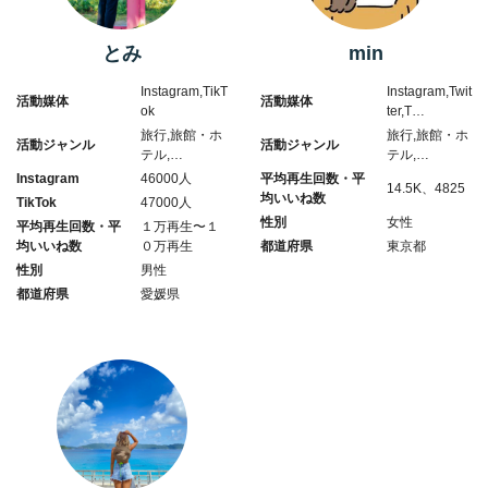
とみ
min
Instagram,TikT
Instagram,Twit
活動媒体
活動媒体
ok
ter,T…
旅行,旅館・ホ
旅行,旅館・ホ
活動ジャンル
活動ジャンル
テル,…
テル,…
Instagram
46000人
平均再生回数・平
14.5K、4825
均いいね数
TikTok
47000人
性別
女性
平均再生回数・平
１万再生〜１
均いいね数
０万再生
都道府県
東京都
性別
男性
都道府県
愛媛県